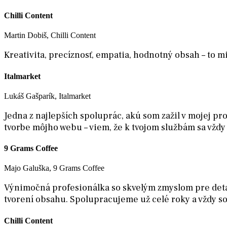
Chilli Content
Martin Dobiš, Chilli Content
Kreativita, precíznosť, empatia, hodnotný obsah – to m
Italmarket
Lukáš Gašparík, Italmarket
Jedna z najlepších spoluprác, akú som zažil v mojej p
tvorbe môjho webu – viem, že k tvojom službám sa vždy 
9 Grams Coffee
Majo Galuška, 9 Grams Coffee
Výnimočná profesionálka so skvelým zmyslom pre detail. 
tvorení obsahu. Spolupracujeme už celé roky a vždy s
Chilli Content