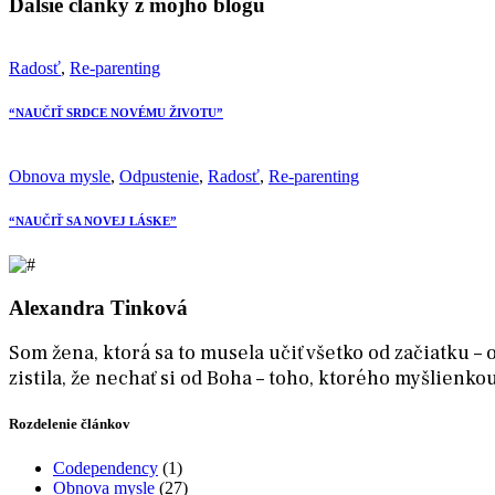
Ďalšie články z môjho blogu
Radosť
,
Re-parenting
“NAUČIŤ SRDCE NOVÉMU ŽIVOTU”
Obnova mysle
,
Odpustenie
,
Radosť
,
Re-parenting
“NAUČIŤ SA NOVEJ LÁSKE”
Alexandra Tinková
Som žena, ktorá sa to musela učiť všetko od začiatku – 
zistila, že nechať si od Boha – toho, ktorého myšlienko
Rozdelenie článkov
Codependency
(1)
Obnova mysle
(27)