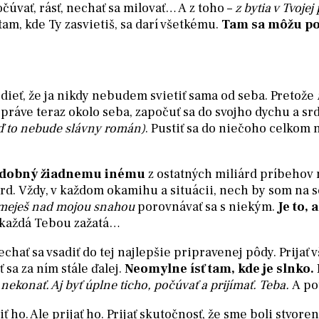
očúvať, rásť, nechať sa milovať… A z toho –
z bytia v Tvoje
am, kde Ty zasvietiš, sa darí všetkému.
Tam sa môžu po
dieť, že ja nikdy nebudem svietiť sama od seba. Pretože
práve teraz okolo seba, započuť sa do svojho dychu a srd
eď to nebude slávny román)
. Pustiť sa do niečoho celkom n
odobný žiadnemu inému
z ostatných miliárd príbehov 
rd. Vždy, v každom okamihu a situácii, nech by som na s
meješ nad mojou snahou
porovnávať sa s niekým.
Je to,
, každá Tebou zažatá…
chať sa vsadiť do tej najlepšie pripravenej pôdy. Prijať v
sa za ním stále ďalej.
Neomylne ísť tam, kde je slnko. 
Aj nekonať. Aj byť úplne ticho, počúvať a prijímať. Teba.
A po
ť ho. Ale prijať ho. Prijať skutočnosť, že sme boli stvore