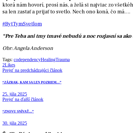
ktorá nám hovorí, prosí nás, a želá si najviac zo všetk
sa len zastať a prijať to svetlo. Nech ono koná, čo má….
#BytTymSvetlom
“Pre Teba ani tmy tmavé nebudú a noc rozjasní sa ako 
Obr: Angela Anderson
Tags:
codependency
HealingTrauma
2
Likes
Navigácia
Prejsť na predchádzajúci článok
v
“ZÁZRAK, KAM SA LEN POZRIEM…”
článku
25. júla 2025
Prejsť na ďalší článok
“ZNOVU SNÍVAŤ…”
30. júla 2025