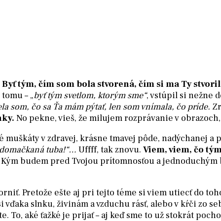
 Byť tým, čím som bola stvorená, čím si ma Ty stvoril
 tomu – „
byť tým svetlom, ktorým sme“
, vstúpil si nežne
la som, čo sa Ťa mám pýtať, len som vnímala, čo príde.
Zr
nky.
No pekne, vieš, že milujem rozprávanie v obrazoch,
muškáty v zdravej, krásne tmavej pôde, nadýchanej a pl
tá domačkaná tuba!“…
Uffff, tak znovu.
Viem, viem, čo tým 
Kým budem pred Tvojou prítomnosťou a jednoduchým by
orniť. Pretože ešte aj pri tejto téme si viem utiecť do 
si vďaka slnku, živinám a vzduchu rásť, alebo v kŕči zo 
To, aké ťažké je prijať – aj keď sme to už stokrát pochop