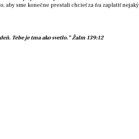
ého, aby sme konečne prestali chcieť za ňu zaplatiť neja
deň. Tebe je tma ako svetlo.” Žalm 139:12