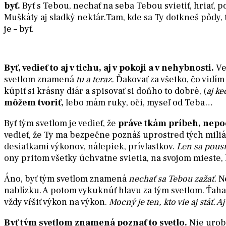
byť.
Byť s Tebou, nechať na seba Tebou svietiť, hriať, p
Muškáty aj sladký nektár.Tam, kde sa Ty dotkneš pôdy, t
je – byť.
Byť, vedieť to aj v tichu, aj v pokoji a v nehybnosti.
Ve
svetlom znamená
tu a teraz.
Ďakovať za všetko, čo vidím 
kúpiť si krásny diár a spisovať si doňho to dobré, (
aj k
môžem tvoriť,
lebo mám ruky, oči, myseľ od Teba…
Byť tým svetlom je vedieť, že
práve tkám príbeh, nep
vedieť, že Ty ma bezpečne poznáš uprostred tých miliá
desiatkami výkonov, nálepiek, prívlastkov.
Len sa pous
ony pritom všetky úchvatne svietia, na svojom mieste
Áno, byť tým svetlom znamená
nechať sa Tebou zažať.
Ne
nablízku. A potom vykuknúť hlavu za tým svetlom. Ťahať 
vždy vŕšiť výkon na výkon.
Mocný je ten, kto vie aj stáť. 
Byť tým svetlom znamená poznať to svetlo.
Nie urobi