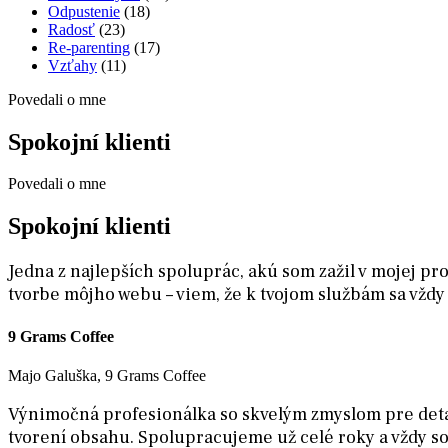
Odpustenie
(18)
Radosť
(23)
Re-parenting
(17)
Vzťahy
(11)
Povedali o mne
Spokojní klienti
Povedali o mne
Spokojní klienti
Jedna z najlepších spoluprác, akú som zažil v mojej p
tvorbe môjho webu – viem, že k tvojom službám sa vždy 
9 Grams Coffee
Majo Galuška, 9 Grams Coffee
Výnimočná profesionálka so skvelým zmyslom pre detail. 
tvorení obsahu. Spolupracujeme už celé roky a vždy s