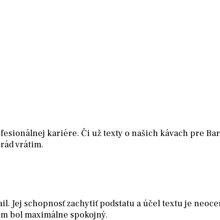
rofesionálnej kariére. Či už texty o našich kávach pre 
rád vrátim.
Jej schopnosť zachytiť podstatu a účel textu je neocenit
om bol maximálne spokojný.