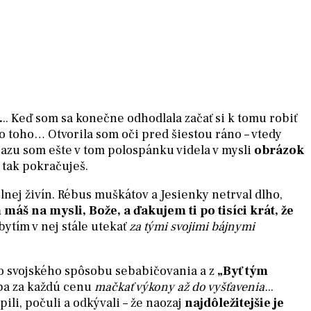
.
.. Keď som sa konečne odhodlala začať si k tomu robiť
 do toho… Otvorila som oči pred šiestou ráno – vtedy
azu som ešte v tom polospánku videla v mysli
obrázok
 tak pokračuješ.
nej živín. Rébus muškátov a Jesienky netrval dlho,
máš na mysli, Bože, a ďakujem ti po tisíci krát, že
tím v nej stále utekať
za tými svojimi bájnymi
toho svojského spôsobu sebabičovania a z
„Byť tým
seba za každú cenu
mačkať výkony až do vyšťavenia.
..
ili, počuli a odkývali – že naozaj
najdôležitejšie je