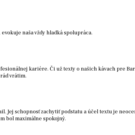
i evokuje naša vždy hladká spolupráca.
rofesionálnej kariére. Či už texty o našich kávach pre 
rád vrátim.
Jej schopnosť zachytiť podstatu a účel textu je neocenit
om bol maximálne spokojný.