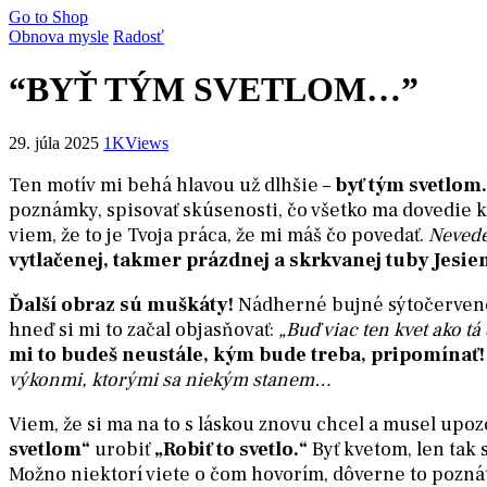
Go to Shop
Obnova mysle
Radosť
“BYŤ TÝM SVETLOM…”
29. júla 2025
1K
Views
Ten motív mi behá hlavou už dlhšie –
byť tým svetlom.
poznámky, spisovať skúsenosti, čo všetko ma dovedie k
viem, že to je Tvoja práca, že mi máš čo povedať.
Nevede
vytlačenej, takmer prázdnej a skrkvanej tuby Jesie
Ďalší obraz sú muškáty!
Nádherné bujné sýtočervené 
hneď si mi to začal objasňovať:
„Buď viac ten kvet ako 
mi to budeš neustále, kým bude treba, pripomínať!
výkonmi, ktorými sa niekým stanem…
Viem, že si ma na to s láskou znovu chcel a musel upoz
svetlom“
urobiť
„Robiť to svetlo.“
Byť kvetom, len tak 
Možno niektorí viete o čom hovorím, dôverne to poznáte. 