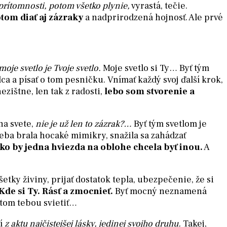
j prítomnosti, potom všetko plynie,
vyrastá, tečie.
tom diať aj zázraky
a nadprirodzená hojnosť. Ale prvé
moje svetlo je Tvoje svetlo.
Moje svetlo si Ty… Byť tým
ca a písať o tom pesničku. Vnímať každý svoj ďalší krok,
ezištne, len tak z radosti,
lebo som stvorenie a
na svete,
nie je už len to zázrak?…
Byť tým svetlom je
eba brala hocaké mimikry, snažila sa zahádzať
 ako by jedna hviezda na oblohe chcela byť inou.
A
šetky živiny, prijať dostatok tepla, ubezpečenie, že si
Kde si Ty. Rásť a zmocnieť.
Byť mocný neznamená
tom tebou svietiť…
ní
z aktu najčistejšej lásky, jedinej svojho druhu.
Takej,