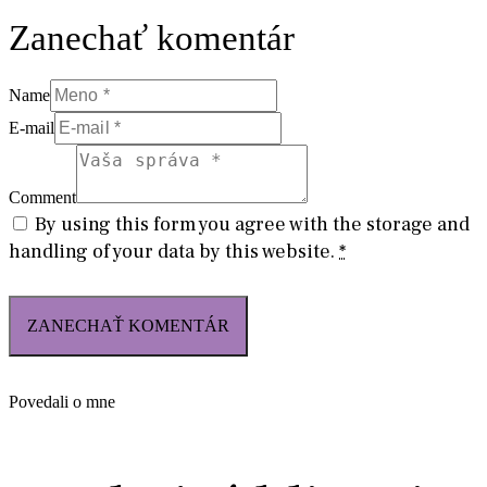
článku
Zanechať komentár
Name
E-mail
Comment
By using this form you agree with the storage and
handling of your data by this website.
*
Povedali o mne