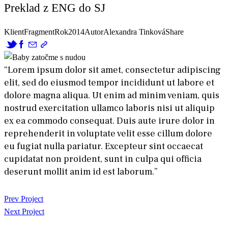
Preklad z ENG do SJ
Klient
Fragment
Rok
2014
Autor
Alexandra Tinková
Share
“Lorem ipsum dolor sit amet, consectetur adipiscing
elit, sed do eiusmod tempor incididunt ut labore et
dolore magna aliqua. Ut enim ad minim veniam, quis
nostrud exercitation ullamco laboris nisi ut aliquip
ex ea commodo consequat. Duis aute irure dolor in
reprehenderit in voluptate velit esse cillum dolore
eu fugiat nulla pariatur. Excepteur sint occaecat
cupidatat non proident, sunt in culpa qui officia
deserunt mollit anim id est laborum.”
Navigácia
Prev Project
Next Project
v