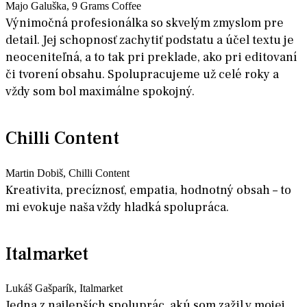
Majo Galuška, 9 Grams Coffee
Výnimočná profesionálka so skvelým zmyslom pre
detail. Jej schopnosť zachytiť podstatu a účel textu je
neoceniteľná, a to tak pri preklade, ako pri editovaní
či tvorení obsahu. Spolupracujeme už celé roky a
vždy som bol maximálne spokojný.
Chilli Content
Martin Dobiš, Chilli Content
Kreativita, precíznosť, empatia, hodnotný obsah – to
mi evokuje naša vždy hladká spolupráca.
Italmarket
Lukáš Gašparík, Italmarket
Jedna z najlepších spoluprác, akú som zažil v mojej